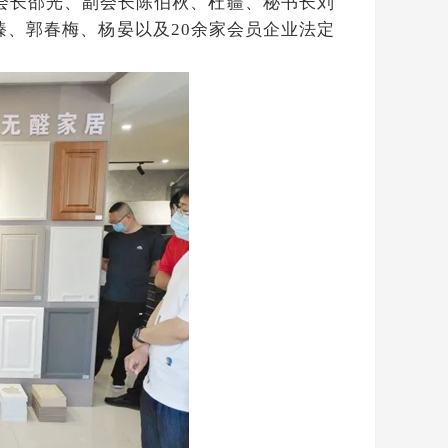
会长邵光、副会长陈伯秋、杜疆、秘书长刘
臻、郭春梅、杨晏以及
余家会员企业法定
20