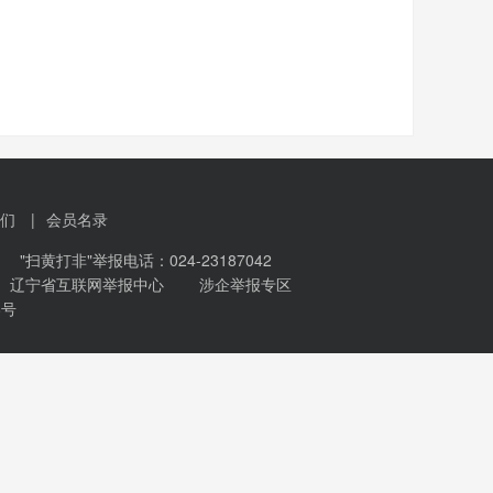
们
|
会员名录
扫黄打非"举报电话：024-23187042
辽宁省互联网举报中心
涉企举报专区
8号