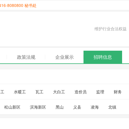
6-8080800 秘书处
维护行业合法权益
政策法规
企业展示
招聘信息
木工
水暖工
瓦工
大白工
造价员
监理
财务
松山新区
滨海新区
黑山
义县
凌海
北镇