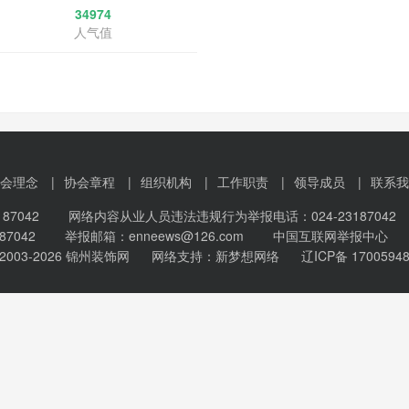
34974
人气值
会理念
|
协会章程
|
组织机构
|
工作职责
|
领导成员
|
联系我
87042 网络内容从业人员违法违规行为举报电话：024-23187042 "
87042 举报邮箱：enneews@126.com
中国互联网举报中心
 2003-2026 锦州装饰网 网络支持：
新梦想网络
辽ICP备 1700594