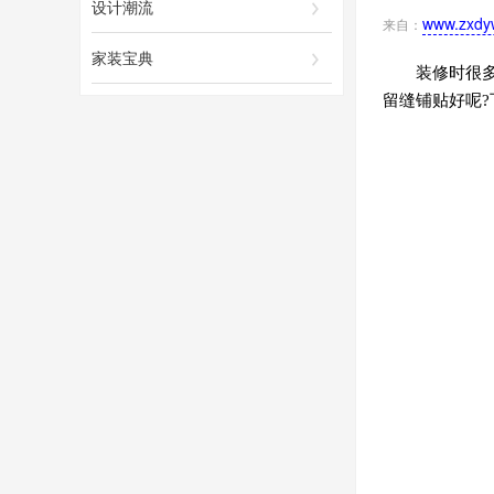
设计潮流
www.zxdy
来自：
家装宝典
装修时很
留缝铺贴好呢